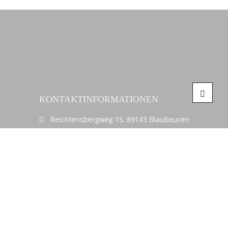
KONTAKTINFORMATIONEN
Reichlensbergweg 15, 89143 Blaubeuren
+49 7344 917 555
+49 7344 917 557
info@hlv-schmuker.de
ÖFFNUNGSZEITEN
Mo-Do 8:00-12:00 & 13:30-16:00 Uhr