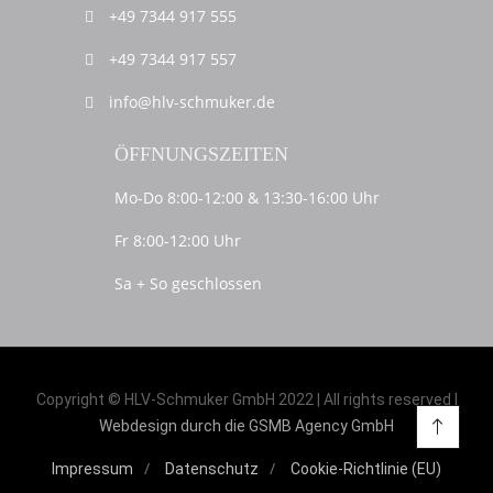
+49 7344 917 555
+49 7344 917 557
info@hlv-schmuker.de
ÖFFNUNGSZEITEN
Mo-Do 8:00-12:00 & 13:30-16:00 Uhr
Fr 8:00-12:00 Uhr
Sa + So geschlossen
Copyright © HLV-Schmuker GmbH 2022 | All rights reserved |
Webdesign durch die GSMB Agency GmbH
Impressum
Datenschutz
Cookie-Richtlinie (EU)